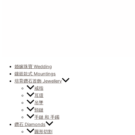
婚嫁珠寶 Wedding
鑲嵌款式 Mountings
培育鑽石首飾 Jewellery
戒指
耳環
吊墜
頸鏈
手鏈 和 手鐲
鑽石 Diamonds
圓形切割