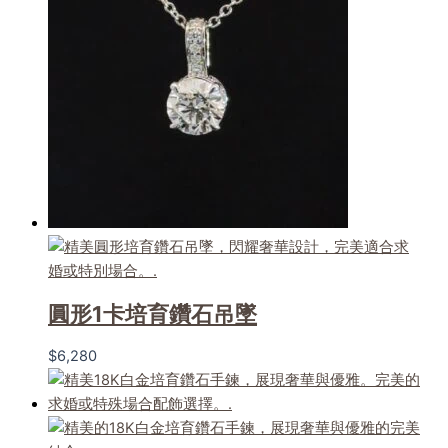
圓形1卡培育鑽石吊墜
$
6,280