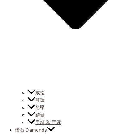
戒指
耳環
吊墜
頸鏈
手鏈 和 手鐲
鑽石 Diamonds