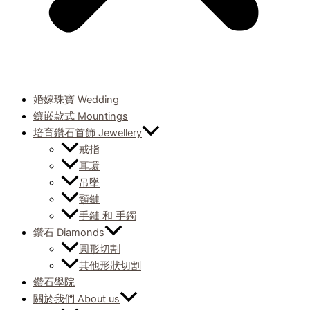
婚嫁珠寶 Wedding
鑲嵌款式 Mountings
培育鑽石首飾 Jewellery
戒指
耳環
吊墜
頸鏈
手鏈 和 手鐲
鑽石 Diamonds
圓形切割
其他形狀切割
鑽石學院
關於我們 About us