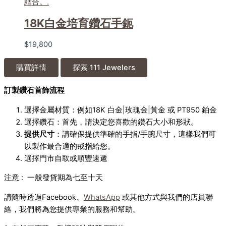
18K白金培育鑽石手鈪
$
19,800
購買詳情
探索 111 Jewelers
訂製鑽石首飾流程
選擇金屬材質：例如18K 白金|玫瑰金|黃金 或 PT950 鉑金
選擇鑽石：首先，請決定您喜歡的鑽石大小和形狀。
提供尺寸
：請確保提供準確的手指/手腕尺寸，這樣我們可
以製作最合適的戒指給您。
選擇門市自取或順豐速遞
注意 : 一般發貨期為七至十天
請隨時透過Facebook、
WhatsApp
或其他方式與我們的店員聯
絡，我們將為您提供專業的服務和幫助。