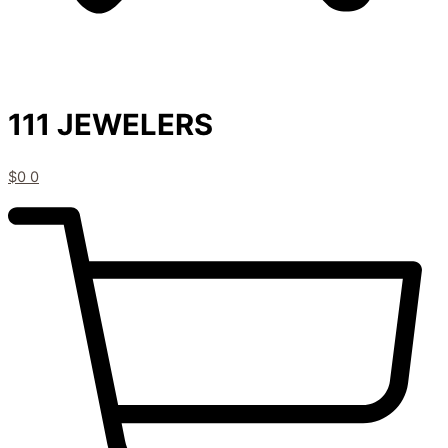
111 JEWELERS
$
0
0